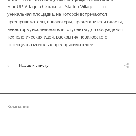
StartUP Village в Сколково. Startup Village — это
уникальная площадка, на которой встречаются
предприниматели, инноваторы, представители власти,
инвесторы, исследователи, студенты для обсуждения
технологических идей, раскрытия новаторского
потенциала молодых предпринимателей.
Назад к списку
Компания
О компании
Каталог
Сертификаты и патенты
Суперконденсаторные системы гарантированного запуска
Области применения
Вакансии
двигателя (ССГЗД)