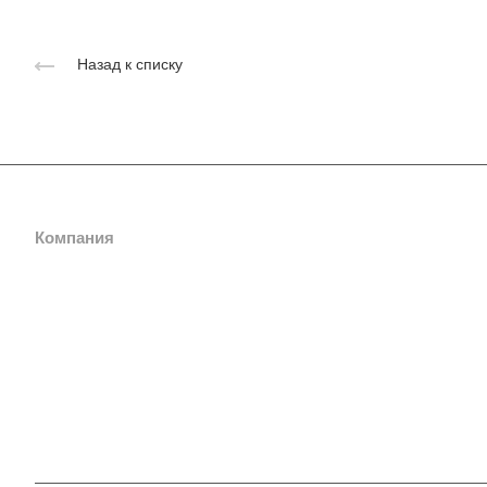
Назад к списку
Компания
Каталог
О компании
Суперконденсаторные си
гарантированного запуска
Сертификаты и патенты
(ССГЗД)
Вакансии
Системы накопления энер
Партнеры
Источники бесперебойног
Реквизиты
АСПН (Автономный стаби
События
постоянного напряжения)
Статьи