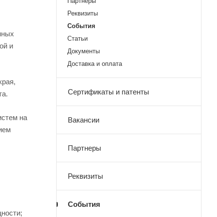
Партнеры
Реквизиты
События
нных
Статьи
ой и
Документы
Доставка и оплата
края,
Сертификаты и патенты
та.
истем на
Вакансии
ием
Партнеры
Реквизиты
События
ности;